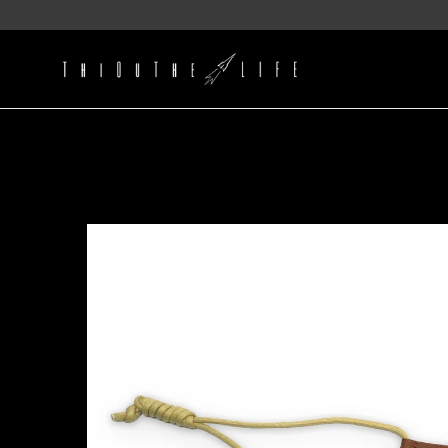
コ
ン
テ
ン
ツ
に
ス
キ
ッ
プ
す
る