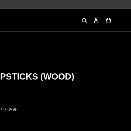
検索
ログイン
カート
PSTICKS (WOOD)
りたたみ箸
。