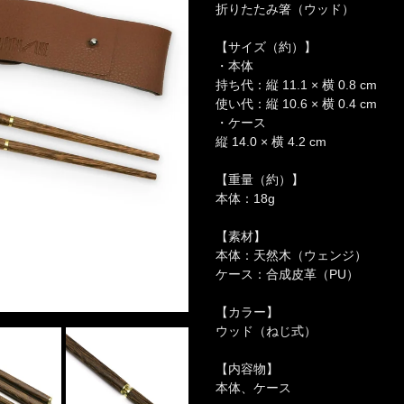
折りたたみ箸（ウッド）
【サイズ（約）】
・本体
持ち代：縦 11.1 × 横 0.8 cm
使い代：縦 10.6 × 横 0.4 cm
・ケース
縦 14.0 × 横 4.2 cm
【重量（約）】
本体：18
g
【素材】
本体：天然木（ウェンジ）
ケース：合成皮革（PU）
【カラー】
ウッド（ねじ式）
【内容物】
本体、ケース